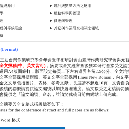
理論與應用
► 統計與數量方法之應用
學
► 服務科學 與管理
理
► 供應鏈管理
過程與等候理論
► 其它與作業研究相關之領域
擬
Format)
第十三屆台灣作業研究學會年會暨學術研討會由臺灣作業研究學會與元
全文投稿(中、英文皆可)
，摘要或全文經審查後獲本研討會接受之論
選用A4版面繕打，版面設定每頁上下左右邊界各留2.5公分、全文
字全部採用標楷體、英文文字全部採用Times New Roman，內文字
全文文章包括圖片、表格、參考文獻，長度請不超過10頁，文責自負
後續的聯繫請提供論文編號以加快處理速度。論文接受之定稿請勿插
會提供之「論文編號」命名，並請於截稿日前由網站上傳完成。
文摘要與全文格式樣板檔案如下：
tes for the conference abstract and full paper are as follows:
t Word 格式