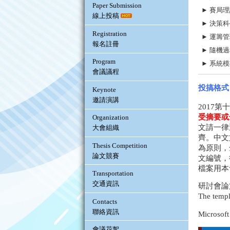
Paper Submission
► 賽局
線上投稿
► 決策科
Registration
► 運籌管
報名註冊
► 隨機
Program
► 系統模
會議議程
投搞格式 (
Keynote
邀請演講
2017
受摘要或
Organization
文請一律
大會組織
齊。中文文
Thesis Competition
為原則，
論文競賽
文編號，
檔案用本
Transportation
交通資訊
研討會論
The templa
Contacts
聯絡資訊
Microsof
會議花絮