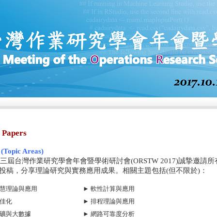
r Papers
opic Areas)
第十三屆台灣作業研究學會年會暨學術研討會(ORSTW 2017)誠摯
投稿，分享理論研究與實務應用成果。相關主題包括(但不限於)：
智慧理論與應用
► 軟性計算與應用
最佳化
► 排程理論與應用
礦 與大數據
► 網路可靠度分析