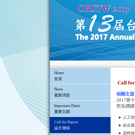
Home
首頁
Call fo
News
相關主題 (T
最新消息
2017
Important Dates
究生踴躍
重要日期
► 人工
Call for Papers
► 組合
論文徵稿
► 資料採