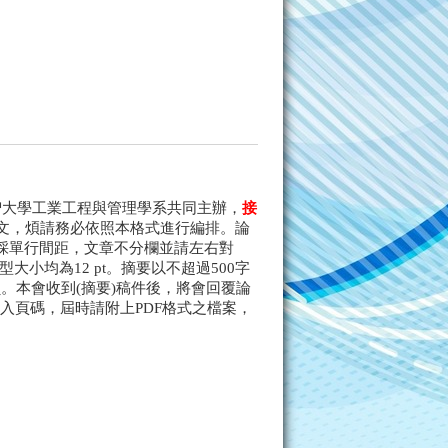
智大學工業工程與管理學系共同主辦，
接
文，煩請務必依照本格式進行編排。論
均採單行間距，文章不分欄並請左右對
型大小均為12 pt。摘要以不超過500字
。本會收到(摘要)稿件後，將會回覆論
入頁碼，屆時請附上PDF格式之檔案，